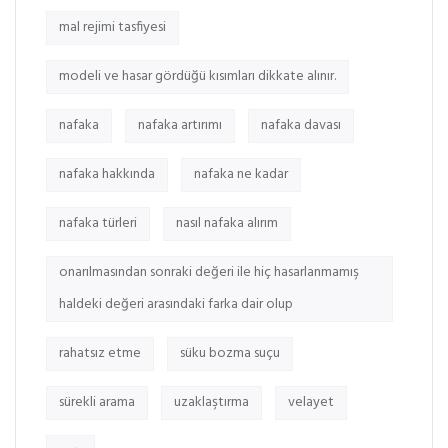
mal rejimi tasfiyesi
modeli ve hasar gördüğü kısımları dikkate alınır.
nafaka
nafaka artırımı
nafaka davası
nafaka hakkında
nafaka ne kadar
nafaka türleri
nasıl nafaka alırım
onarılmasından sonraki değeri ile hiç hasarlanmamış
haldeki değeri arasındaki farka dair olup
rahatsız etme
süku bozma suçu
sürekli arama
uzaklaştırma
velayet