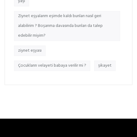
yaşı
Ziynet eşyalarım eşimde kaldı bunları nasıl geri
alabilirim ? Boşanma davasında bunları da talep
edebilir miyim?
ziynet eşyası
Çocukların velayeti babaya verilir mi ?
şikayet