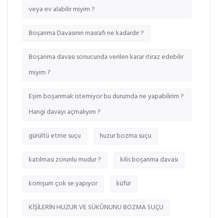
veya ev alabilir miyim ?
Boşanma Davasının masrafı ne kadardır ?
Boşanma davası sonucunda verilen karar itiraz edebilir
miyim ?
Eşim boşanmak istemiyor bu durumda ne yapabilirim ?
Hangi davayı açmalıyım ?
gürültü etme suçu
huzur bozma suçu
katılması zorunlu mudur ?
kilis boşanma davası
komşum çok se yapıyor
küfür
KİŞİLERİN HUZUR VE SÜKÛNUNU BOZMA SUÇU