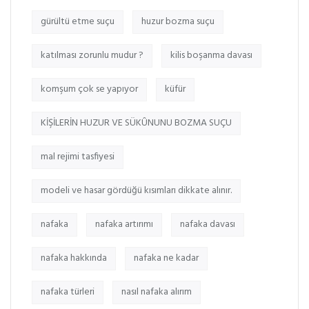
gürültü etme suçu
huzur bozma suçu
katılması zorunlu mudur ?
kilis boşanma davası
komşum çok se yapıyor
küfür
KİŞİLERİN HUZUR VE SÜKÛNUNU BOZMA SUÇU
mal rejimi tasfiyesi
modeli ve hasar gördüğü kısımları dikkate alınır.
nafaka
nafaka artırımı
nafaka davası
nafaka hakkında
nafaka ne kadar
nafaka türleri
nasıl nafaka alırım