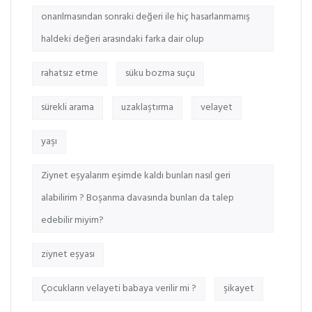
onarılmasından sonraki değeri ile hiç hasarlanmamış
haldeki değeri arasındaki farka dair olup
rahatsız etme
süku bozma suçu
sürekli arama
uzaklaştırma
velayet
yaşı
Ziynet eşyalarım eşimde kaldı bunları nasıl geri
alabilirim ? Boşanma davasında bunları da talep
edebilir miyim?
ziynet eşyası
Çocukların velayeti babaya verilir mi ?
şikayet