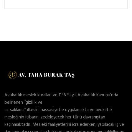
Avukatlık meslek kuralları ve 1136 Sayılı Avukatlık Kanunu’nda
belirlenen “gizlilik ve
sır saklama” ilkesini hassasiyetle uygulamakta ve avukatlık
mesleğinin itibarını zedeleyecek her türlü davranıştan
kaçınmaktadır. Mesleki faaliyetlerini icra ederken, yapılacak iş ve
davanın olası sonuçları hakkında hukuki görüşünü müvekkillerine