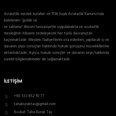
Avukatlık meslek kuralları ve 1136 Sayılı Avukatlık Kanunu’nda
belirlenen “gizlilik ve
sır saklama” ilkesini hassasiyetle uygulamakta ve avukatlık
mesleğinin itibarını zedeleyecek her türlü davranıştan
kaçınmaktadır. Mesleki faaliyetlerini icra ederken, yapılacak iş ve
davanın olası sonuçları hakkında hukuki görüşünü müvekkillerine
aktarmaktadır. Ayrıca, hukuki süreçler ve davanın seyri hakkında
sürekli bilgilendirmeler de sağlamaktadır.
İLETIŞIM
+90 553 852 10 77
tahaburaktas@gmail.com
Avukat Taha Burak Taş