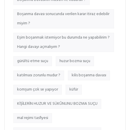
Boşanma davası sonucunda verilen karar itiraz edebilir
miyim ?
Eşim boşanmak istemiyor bu durumda ne yapabilirim ?
Hangi davayı açmalıyım ?
gürültü etme suçu
huzur bozma suçu
katılması zorunlu mudur ?
kilis boşanma davası
komşum çok se yapıyor
küfür
KİŞİLERİN HUZUR VE SÜKÛNUNU BOZMA SUÇU
mal rejimi tasfiyesi