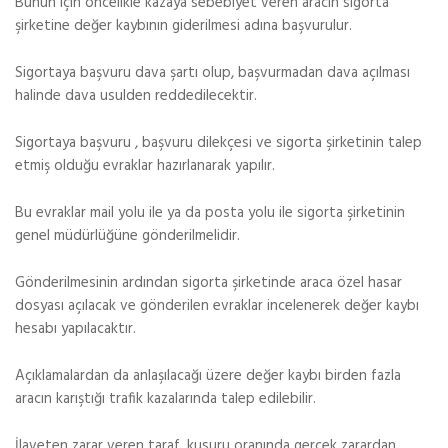
Bunun için öncelikle kazaya sebebiyet veren aracın sigorta
şirketine değer kaybının giderilmesi adına başvurulur.
Sigortaya başvuru dava şartı olup, başvurmadan dava açılması
halinde dava usulden reddedilecektir.
Sigortaya başvuru , başvuru dilekçesi ve sigorta şirketinin talep
etmiş olduğu evraklar hazırlanarak yapılır.
Bu evraklar mail yolu ile ya da posta yolu ile sigorta şirketinin
genel müdürlüğüne gönderilmelidir.
Gönderilmesinin ardından sigorta şirketinde araca özel hasar
dosyası açılacak ve gönderilen evraklar incelenerek değer kaybı
hesabı yapılacaktır.
Açıklamalardan da anlaşılacağı üzere değer kaybı birden fazla
aracın karıştığı trafik kazalarında talep edilebilir.
İlaveten zarar veren taraf, kusuru oranında gerçek zarardan