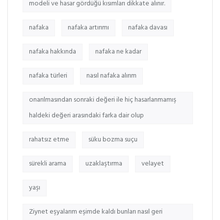
modeli ve hasar gördüğü kısımları dikkate alınır.
nafaka
nafaka artırımı
nafaka davası
nafaka hakkında
nafaka ne kadar
nafaka türleri
nasıl nafaka alırım
onarılmasından sonraki değeri ile hiç hasarlanmamış
haldeki değeri arasındaki farka dair olup
rahatsız etme
süku bozma suçu
sürekli arama
uzaklaştırma
velayet
yaşı
Ziynet eşyalarım eşimde kaldı bunları nasıl geri