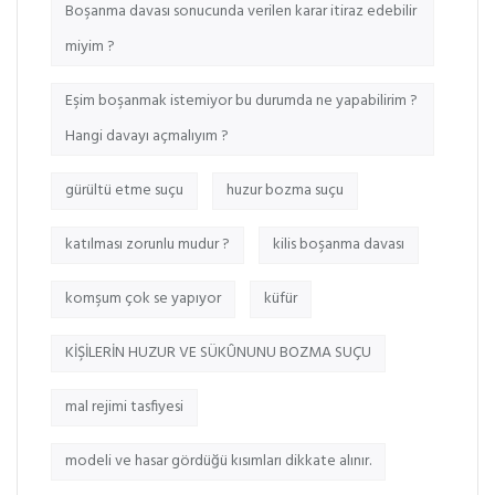
Boşanma davası sonucunda verilen karar itiraz edebilir
miyim ?
Eşim boşanmak istemiyor bu durumda ne yapabilirim ?
Hangi davayı açmalıyım ?
gürültü etme suçu
huzur bozma suçu
katılması zorunlu mudur ?
kilis boşanma davası
komşum çok se yapıyor
küfür
KİŞİLERİN HUZUR VE SÜKÛNUNU BOZMA SUÇU
mal rejimi tasfiyesi
modeli ve hasar gördüğü kısımları dikkate alınır.