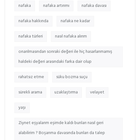
nafaka
nafaka artırımı
nafaka davası
nafaka hakkında
nafaka ne kadar
nafaka türleri
nasıl nafaka alırım
onarılmasından sonraki değeri ile hiç hasarlanmamış
haldeki değeri arasındaki farka dair olup
rahatsız etme
süku bozma suçu
sürekli arama
uzaklaştırma
velayet
yaşı
Ziynet eşyalarım eşimde kaldı bunları nasıl geri
alabilirim ? Boşanma davasında bunları da talep