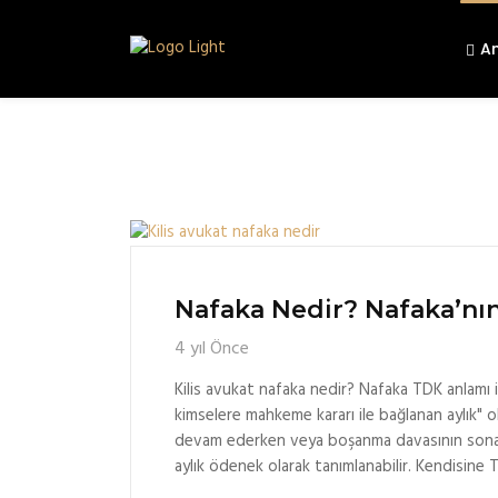
A
Nafaka Nedir? Nafaka’nı
4 yıl Önce
Kilis avukat nafaka nedir? Nafaka TDK anlamı 
kimselere mahkeme kararı ile bağlanan aylık"
devam ederken veya boşanma davasının sona
aylık ödenek olarak tanımlanabilir. Kendisin