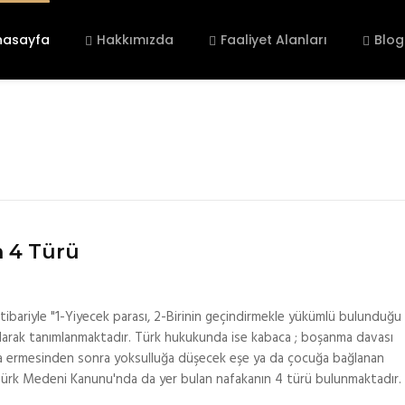
nasayfa
Hakkımızda
Faaliyet Alanları
Blog
n 4 Türü
itibariyle "1-Yiyecek parası, 2-Birinin geçindirmekle yükümlü bulunduğu
 olarak tanımlanmaktadır. Türk hukukunda ise kabaca ; boşanma davası
 ermesinden sonra yoksulluğa düşecek eşe ya da çocuğa bağlanan
e Türk Medeni Kanunu'nda da yer bulan nafakanın 4 türü bulunmaktadır.