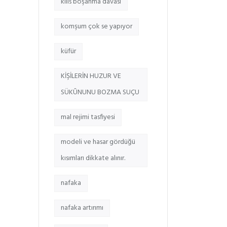
kilis boşanma davası
komşum çok se yapıyor
küfür
KİŞİLERİN HUZUR VE
SÜKÛNUNU BOZMA SUÇU
mal rejimi tasfiyesi
modeli ve hasar gördüğü
kısımları dikkate alınır.
nafaka
nafaka artırımı