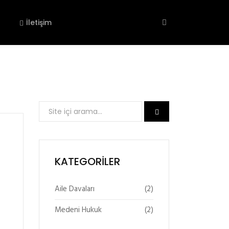
İletişim
KATEGORILER
(2)
Aile Davaları
(2)
Medeni Hukuk