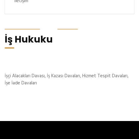
İletişim
İş Hukuku
İşçi Alacakları Davası, İş Kazası Davaları, Hizmet Tespit Davaları,
İşe İade Davaları